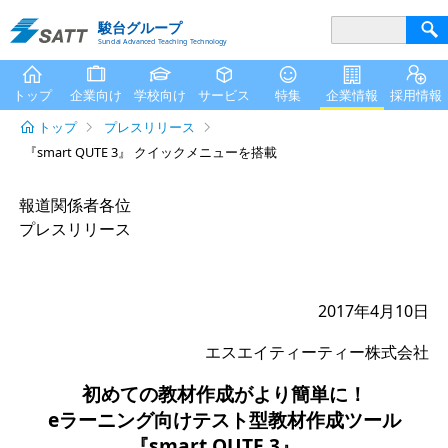
駿台グループ
Sundai Advanced Teaching Technology
トップ
企業向け
学校向け
サービス
特集
企業情報
採用情報
トップ
プレスリリース
『smart QUTE 3』 クイックメニューを搭載
報道関係者各位
プレスリリース
2017年4月10日
エスエイティーティー株式会社
初めての教材作成がより簡単に！
eラーニング向けテスト型教材作成ツール
『smart QUTE 3』、