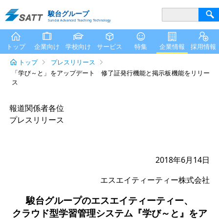
駿台グループ
Sundai Advanced Teaching Technology
トップ
企業向け
学校向け
サービス
特集
企業情報
採用情報
トップ
プレスリリース
「学び～と」をアップデート 修了証発行機能と掲示板機能をリリー
ス
報道関係者各位
プレスリリース
2018年6月14日
エスエイティーティー株式会社
駿台グループのエスエイティーティー、
クラウド型学習管理システム『学び～と』をア