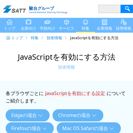
駿台グループ
Sundai Advanced Teaching Technology
トップ
企業向け
学校向け
サービス
特集
企業情報
採用情報
トップ
特集
技術情報
JavaScriptを有効にする方法
JavaScriptを有効にする方法
技術情報
各ブラウザごとに
JavaScriptを有効にする設定
について
ご紹介します。
Edgeの場合
Chromeの場合
Firefoxの場合
Mac OS Safariの場合