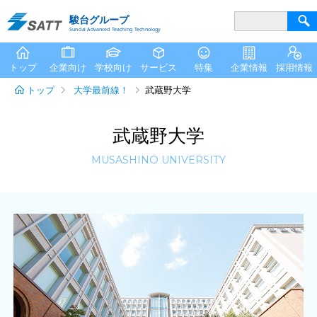
駿台グループ
Sundai Advanced Teaching Technology
トップ
企業向け
学校向け
サービス
特集
企業情報
採用情報
トップ
大学最前線！
武蔵野大学
武蔵野大学
MUSASHINO UNIVERSITY