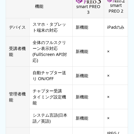
smart
機能
smart PREO
PREO 2
3
スマホ・タブレッ
デバイス
新機能
iPadのみ
ト端末の対応
全体のフルスクリ
受講者機
ーン表示対応
新機能
×
能
(FullScreen API対
応)
自動チャプター送
新機能
×
り ON/OFF
チャプター受講
管理者機
タイミング設定機
新機能
×
能
能
システム言語(日本
新機能
×
語／英語)
JPEG /