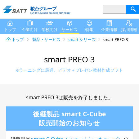
駿台グループ
Sundai Advanced Teaching Technology
トップ
企業向け
学校向け
サービス
特集
企業情報
採用情報
トップ
製品・サービス
smart シリーズ
smart PREO 3
smart PREO 3
eラーニングに最適、ビデオ＋プレゼン教材作成ソフト
smart PREO 3は販売を終了しました。
後継製品 smart C-Cube
販売開始のお知らせ
後継製品
smart C-Cube（スマートシーキューブ）
の