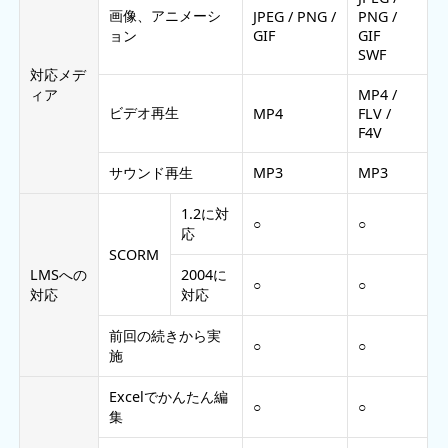
画像、アニメーシ
JPEG / PNG /
PNG /
ョン
GIF
GIF
SWF
対応メデ
ィア
MP4 /
ビデオ再生
MP4
FLV /
F4V
サウンド再生
MP3
MP3
1.2に対
○
○
応
SCORM
LMSへの
2004に
○
○
対応
対応
前回の続きから実
○
○
施
Excelでかんたん編
○
○
集